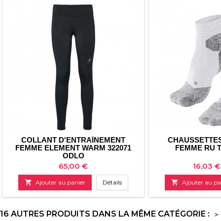
COLLANT D'ENTRAÎNEMENT
CHAUSSETTES
FEMME ELEMENT WARM 322071
FEMME RU T
ODLO
Prix
Prix
65,00 €
16,03 €

Ajouter au panier
Détails

Ajouter au pa
16 AUTRES PRODUITS DANS LA MÊME CATÉGORIE :
>