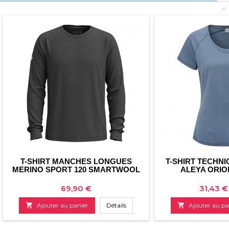
<
T-SHIRT MANCHES LONGUES
T-SHIRT TECHN
MERINO SPORT 120 SMARTWOOL
ALEYA ORIO
Prix
Prix
69,90 €
31,43 €

Ajouter au panier
Détails

Ajouter au pa