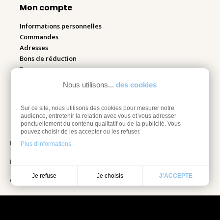
Mon compte
Informations personnelles
Commandes
Adresses
Bons de réduction
Espace pro
Nous utilisons...
des cookies
Retourner mes articles
Sur ce site, nous utilisons des cookies pour mesurer notre
audience, entretenir la relation avec vous et vous adresser
ponctuellement du contenu qualitatif ou de la publicité. Vous
pouvez choisir de les accepter ou les refuser.
Mentions légales
Plus d'informations
Information sur les cookies
Je choisis
Je refuse
J'ACCEPTE
Conditions Générales de vente