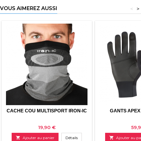
VOUS AIMEREZ AUSSI
<
>
CACHE COU MULTISPORT IRON-IC
GANTS APEX
Prix
Prix
19,90 €
59,

Ajouter au panier
Détails

Ajouter au pa