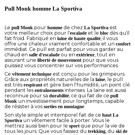
Pull Monk homme La Sportiva
Le
pour
de chez
est
pull Monk
homme
La Sportiva
votre meilleur choix pour l'
et le
dès qu'il
escalade
bloc
fait froid. Fabriqué en
, il vous
laine de haute qualité
offre une chaleur vraiment confortable et un
confort
immédiat. Ce pull est parfait pour vous garder au
chaud en
ou en
, tout en
salle d'escalade
extérieur
assurant une
pour que vous
liberté de mouvement
puissiez vous concentrer sur vos performances.
Ce
est conçu pour les grimpeurs.
vêtement technique
Grâce aux propriétés naturelles de la
, le pull
laine
est très
et gère bien l'humidité, un point clé
respirant
pendant les
intenses. La laine est aussi
entraînements
reconnue pour sa
, ce qui fait de ce
durabilité
pull
un investissement pour longtemps, capable
Monk
de résister à vos
.
sorties
en montagne
Son style simple et intemporel fait de ce
haut La
un vêtement facile à porter. Vous le
Sportiva
mettrez aussi bien pour le
que pour la vie de
sport
tous les jours. Que vous fassiez du
, du
trekking
ski de