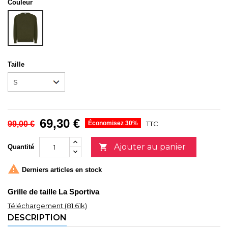
Couleur
IVY
Taille
69,30 €
99,00 €
Économisez 30%
TTC
Ajouter au panier

Quantité

Derniers articles en stock
Grille de taille La Sportiva
Téléchargement (81.61k)
DESCRIPTION