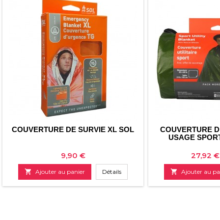
COUVERTURE DE SURVIE XL SOL
COUVERTURE DE
USAGE SPORT
Prix
Prix
9,90 €
27,92 €

Ajouter au panier
Détails

Ajouter au pa