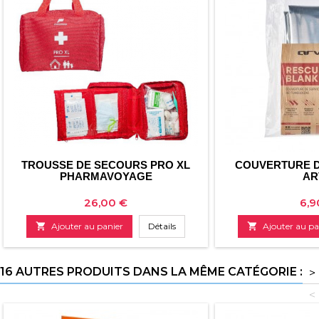
TROUSSE DE SECOURS PRO XL
COUVERTURE D
PHARMAVOYAGE
AR
Prix
Prix
26,00 €
6,9

Ajouter au panier
Détails

Ajouter au pa
16 AUTRES PRODUITS DANS LA MÊME CATÉGORIE :
>
<