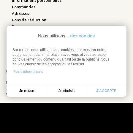
Informations personnelles
Commandes
Adresses
Bons de réduction
Espace pro
Nous utilisons...
des cookies
Retourner mes articles
Sur ce site, nous utilisons des cookies pour mesurer notre
audience, entretenir la relation avec vous et vous adresser
ponctuellement du contenu qualitatif ou de la publicité. Vous
pouvez choisir de les accepter ou les refuser.
Mentions légales
Plus d'informations
Information sur les cookies
Je choisis
Je refuse
J'ACCEPTE
Conditions Générales de vente