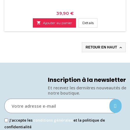
Prix
39,90 €

Ajouter au panier
Détails

RETOUR EN HAUT
Inscription à la newsletter
Et recevez les dernières nouveautés de
notre boutique.​
J'accepte les
conditions générales
et la politique de
confidentialité