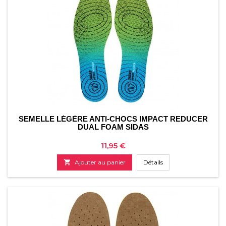
SEMELLE LÉGÈRE ANTI-CHOCS IMPACT REDUCER
DUAL FOAM SIDAS
Prix
11,95 €

Ajouter au panier
Détails