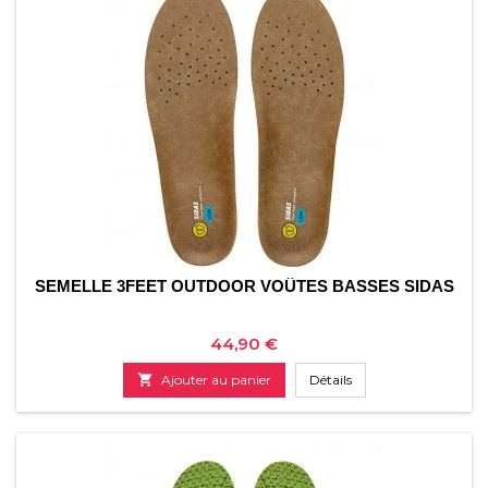
SEMELLE 3FEET OUTDOOR VOÛTES BASSES SIDAS
Prix
44,90 €

Ajouter au panier
Détails