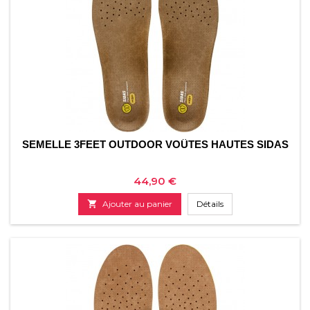
SEMELLE 3FEET OUTDOOR VOÛTES HAUTES SIDAS
Prix
44,90 €

Ajouter au panier
Détails