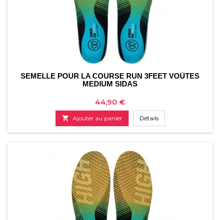
SEMELLE POUR LA COURSE RUN 3FEET VOÛTES
MEDIUM SIDAS
Prix
44,90 €

Ajouter au panier
Détails