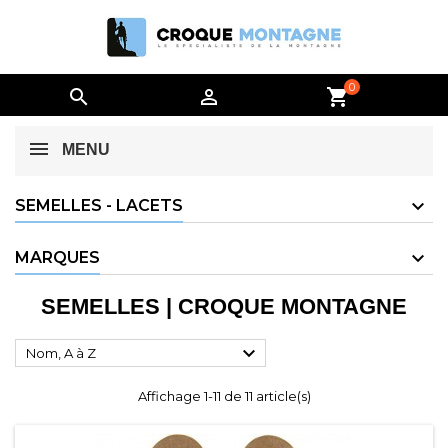
0


shopping_cart
MENU
SEMELLES - LACETS
MARQUES
SEMELLES | CROQUE MONTAGNE

Nom, A à Z
Affichage 1-11 de 11 article(s)