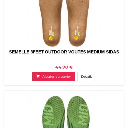
SEMELLE 3FEET OUTDOOR VOÛTES MEDIUM SIDAS
Prix
44,90 €

Ajouter au panier
Détails