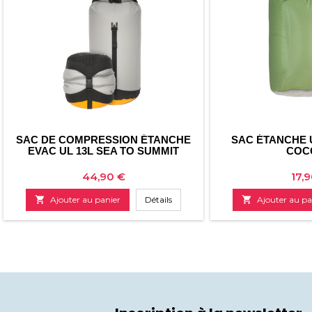
SAC DE COMPRESSION ÉTANCHE
SAC ÉTANCHE 
EVAC UL 13L SEA TO SUMMIT
COC
Prix
Prix
44,90 €
17,

Ajouter au panier
Détails

Ajouter au pa