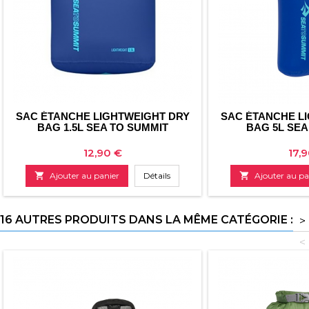
SAC ÉTANCHE LIGHTWEIGHT DRY
SAC ÉTANCHE L
BAG 1.5L SEA TO SUMMIT
BAG 5L SEA
Prix
Prix
12,90 €
17,

Ajouter au panier
Détails

Ajouter au pa
16 AUTRES PRODUITS DANS LA MÊME CATÉGORIE :
>
<