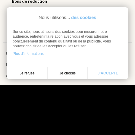
Bons de réduction
Espace pro
Nous utilisons...
des cookies
Retourner mes articles
Sur ce site, nous utilisons des cookies pour mesurer notre
audience, entretenir la relation avec vous et vous adresser
ponctuellement du contenu qualitatif ou de la publicité. Vous
pouvez choisir de les accepter ou les refuser.
Mentions légales
Plus d'informations
Information sur les cookies
Je choisis
Je refuse
J'ACCEPTE
Conditions Générales de vente