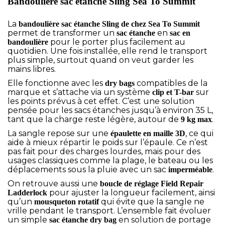
Bandoulière sac étanche Sling Sea To Summit
La
bandoulière sac étanche Sling de chez
Sea To Summit
permet de transformer un
en
sac étanche
sac en
pour le porter plus facilement au
bandoulière
quotidien. Une fois installée, elle rend le transport
plus simple, surtout quand on veut garder les
mains libres.
Elle fonctionne avec les
compatibles de la
dry bags
marque et s’attache via un système
sur
clip et T-bar
les points prévus à cet effet. C’est une solution
pensée pour les sacs étanches jusqu’à environ 35 L,
tant que la charge reste légère, autour de
.
9 kg max
La sangle repose sur une
, ce qui
épaulette en maille 3D
aide à mieux répartir le poids sur l’épaule. Ce n’est
pas fait pour des charges lourdes, mais pour des
usages classiques comme la plage, le bateau ou les
déplacements sous la pluie avec un sac
.
imperméable
On retrouve aussi une
boucle de réglage Field Repair
pour ajuster la longueur facilement, ainsi
Ladderlock
qu’un
qui évite que la sangle ne
mousqueton rotatif
vrille pendant le transport. L’ensemble fait évoluer
un simple
en solution de portage
sac étanche dry bag