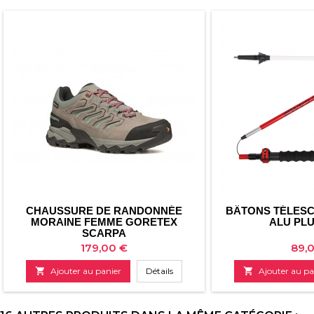
CHAUSSURE DE RANDONNÉE
BÂTONS TÉLESC
MORAINE FEMME GORETEX
ALU PL
SCARPA
Prix
Prix
179,00 €
89,

Ajouter au panier
Détails

Ajouter au pa