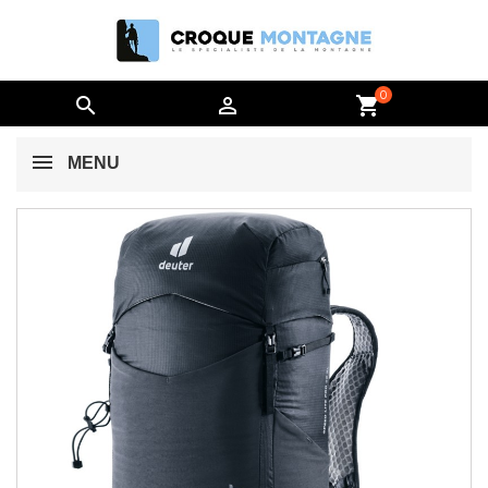
0


shopping_cart
MENU