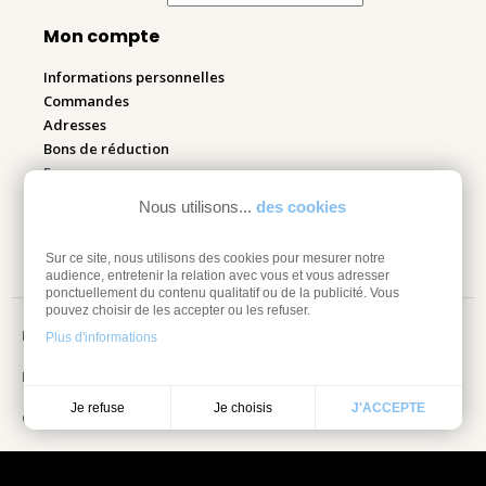
Mon compte
Informations personnelles
Commandes
Adresses
Bons de réduction
Espace pro
Nous utilisons...
des cookies
Retourner mes articles
Sur ce site, nous utilisons des cookies pour mesurer notre
audience, entretenir la relation avec vous et vous adresser
ponctuellement du contenu qualitatif ou de la publicité. Vous
pouvez choisir de les accepter ou les refuser.
Mentions légales
Plus d'informations
Information sur les cookies
Je choisis
Je refuse
J'ACCEPTE
Conditions Générales de vente