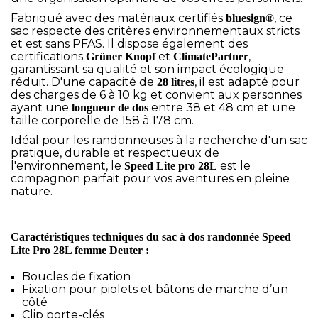
Fabriqué avec des matériaux certifiés
, ce
bluesign®
sac respecte des critères environnementaux stricts
et est sans PFAS. Il dispose également des
certifications
et
,
Grüner Knopf
ClimatePartner
garantissant sa qualité et son impact écologique
réduit. D'une capacité de
, il est adapté pour
28 litres
des charges de 6 à 10 kg et convient aux personnes
ayant une
entre 38 et 48 cm et une
longueur de dos
taille corporelle de 158 à 178 cm.
Idéal pour les randonneuses à la recherche d'un sac
pratique, durable et respectueux de
l'environnement, le
est le
Speed Lite pro 28L
compagnon parfait pour vos aventures en pleine
nature.
Caractéristiques techniques du sac à dos randonnée Speed
Lite Pro 28L femme Deuter :
Boucles de fixation
Fixation pour piolets et bâtons de marche d’un
côté
Clip porte-clés