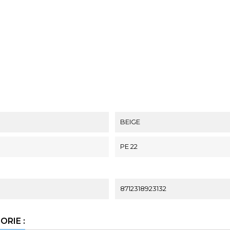
BEIGE
PE 22
8712318923132
RIE :