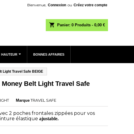
Bienvenue,
ou
Connexion
Créez votre compte
shopping_cart
Panier:
0
Produits - 0,00 €
N HAUTEUR
BONNES AFFAIRES
lt Light Travel Safe BEIGE
t Money Belt Light Travel Safe
IGHT
TRAVEL SAFE
Marque
vec 2 poches frontales zippées pour vos
inture élastique
ajustable.