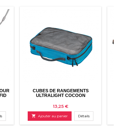
TOUR
CUBES DE RANGEMENTS
SAC B
FID
ULTRALIGHT COCOON
Prix
13,25 €
ls

Ajouter au panier
Détails

Ajo