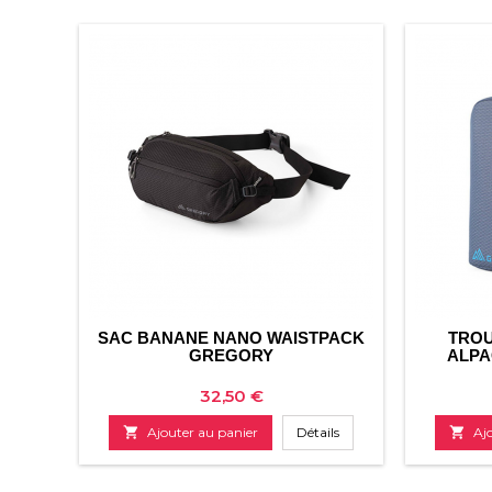
SAC BANANE NANO WAISTPACK
TROU
GREGORY
ALPA
Prix
32,50 €

Ajouter au panier
Détails

Aj