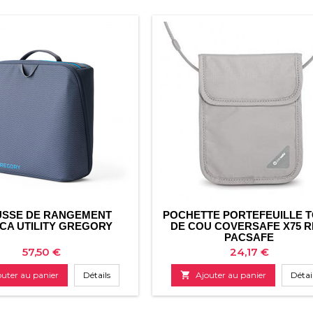
SSE DE RANGEMENT
POCHETTE PORTEFEUILLE 
CA UTILITY GREGORY
DE COU COVERSAFE X75 R
PACSAFE
Prix
Prix
57,50 €
24,17 €
outer au panier
Détails

Ajouter au panier
Détai