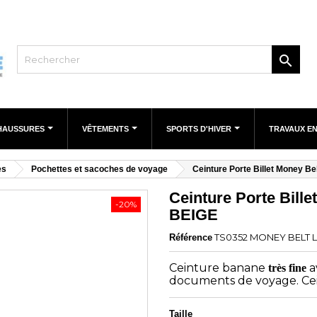

HAUSSURES
VÊTEMENTS
SPORTS D'HIVER
TRAVAUX E
es
Pochettes et sacoches de voyage
Ceinture Porte Billet Money Be
Ceinture Porte Bille
-20%
BEIGE
TS0352 MONEY BELT L
Référence
Ceinture banane
a
très fine
documents de voyage. Ce
Taille