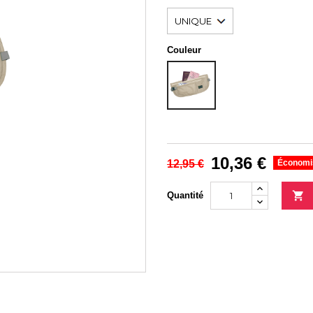
Couleur
BEIGE
10,36 €
12,95 €
Économi

Quantité