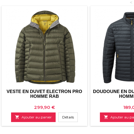
<
VESTE EN DUVET ELECTRON PRO
DOUDOUNE EN DU
HOMME RAB
HOMM
Prix
Prix
299,90 €
189,

Ajouter au panier
Détails

Ajouter au pa