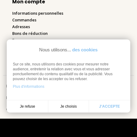
Mon compte
Informations personnelles
Commandes
Adresses
Bons de réduction
Espace pro
Nous utilisons...
des cookies
Retourner mes articles
Sur ce site, nous utilisons des cookies pour mesurer notre
audience, entretenir la relation avec vous et vous adresser
ponctuellement du contenu qualitatif ou de la publicité. Vous
pouvez choisir de les accepter ou les refuser.
Mentions légales
Plus d'informations
Information sur les cookies
Je choisis
Je refuse
J'ACCEPTE
Conditions Générales de vente