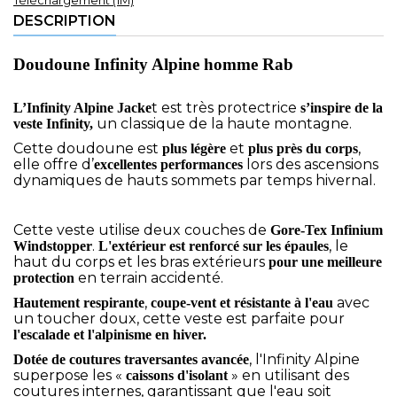
Téléchargement (1M)
DESCRIPTION
Doudoune Infinity Alpine homme Rab
t est très protectrice
L’Infinity Alpine Jacke
s’inspire de la
un classique de la haute montagne.
veste Infinity,
Cette doudoune est
et
,
plus légère
plus près du corps
elle offre d’
lors des ascensions
excellentes performances
dynamiques de hauts sommets par temps hivernal.
Cette veste utilise deux couches de
Gore-Tex Infinium
.
, le
Windstopper
L'extérieur est renforcé sur les épaules
haut du corps et les bras extérieurs
pour une meilleure
en terrain accidenté.
protection
,
avec
Hautement respirante
coupe-vent et résistante à l'eau
un toucher doux, cette veste est parfaite pour
l'escalade et l'alpinisme en hiver.
, l'Infinity Alpine
Dotée de coutures traversantes avancée
superpose les «
» en utilisant des
caissons d'isolant
coutures internes, garantissant que l'eau soit