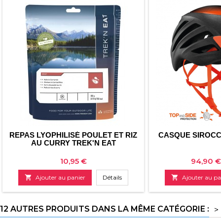
REPAS LYOPHILISÉ POULET ET RIZ
CASQUE SIROCC
AU CURRY TREK'N EAT
Prix
Prix
10,95 €
94,90 €

Ajouter au panier
Détails

Ajouter au pa
12 AUTRES PRODUITS DANS LA MÊME CATÉGORIE :
>