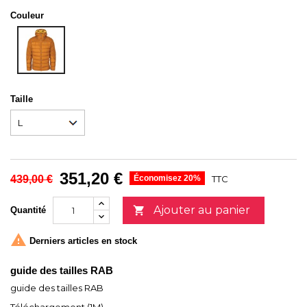
Couleur
DEEP
INK-
INK
Taille
351,20 €
439,00 €
Économisez 20%
TTC
Ajouter au panier

Quantité

Derniers articles en stock
guide des tailles RAB
guide des tailles RAB