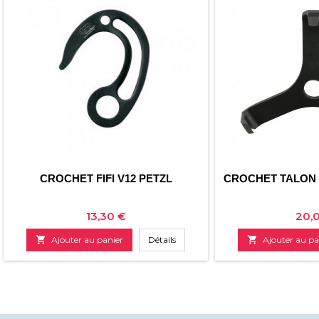
CROCHET FIFI V12 PETZL
CROCHET TALON
Prix
Prix
13,30 €
20,

Ajouter au panier
Détails

Ajouter au pa