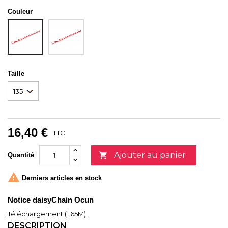
Couleur
ROUGE/BLANC
BLEU/BLANC
Taille
16,40 €
TTC
Ajouter au panier

Quantité

Derniers articles en stock
Notice daisyChain Ocun
Téléchargement (1.65M)
DESCRIPTION