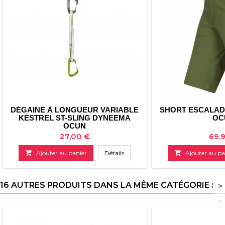
DÉGAINE À LONGUEUR VARIABLE
SHORT ESCALAD
KESTREL ST-SLING DYNEEMA
OC
OCUN
Prix
Prix
27,00 €
69,

Ajouter au panier
Détails

Ajouter au pa
16 AUTRES PRODUITS DANS LA MÊME CATÉGORIE :
>
<