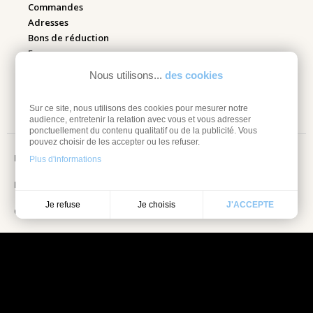
Commandes
Adresses
Bons de réduction
Espace pro
Nous utilisons...
des cookies
Retourner mes articles
Sur ce site, nous utilisons des cookies pour mesurer notre
audience, entretenir la relation avec vous et vous adresser
ponctuellement du contenu qualitatif ou de la publicité. Vous
pouvez choisir de les accepter ou les refuser.
Mentions légales
Plus d'informations
Information sur les cookies
Je choisis
Je refuse
J'ACCEPTE
Conditions Générales de vente