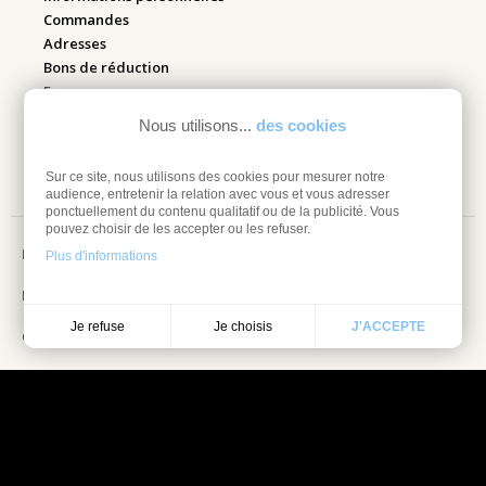
Commandes
Adresses
Bons de réduction
Espace pro
Nous utilisons...
des cookies
Retourner mes articles
Sur ce site, nous utilisons des cookies pour mesurer notre
audience, entretenir la relation avec vous et vous adresser
ponctuellement du contenu qualitatif ou de la publicité. Vous
pouvez choisir de les accepter ou les refuser.
Mentions légales
Plus d'informations
Information sur les cookies
Je choisis
Je refuse
J'ACCEPTE
Conditions Générales de vente