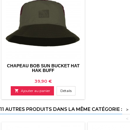
CHAPEAU BOB SUN BUCKET HAT
HAK BUFF
Prix
39,90 €

Ajouter au panier
Détails
11 AUTRES PRODUITS DANS LA MÊME CATÉGORIE :
>
<