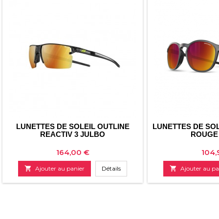
LUNETTES DE SOLEIL OUTLINE
LUNETTES DE SOL
REACTIV 3 JULBO
ROUGE
Prix
Prix
164,00 €
104,

Ajouter au panier
Détails

Ajouter au pa