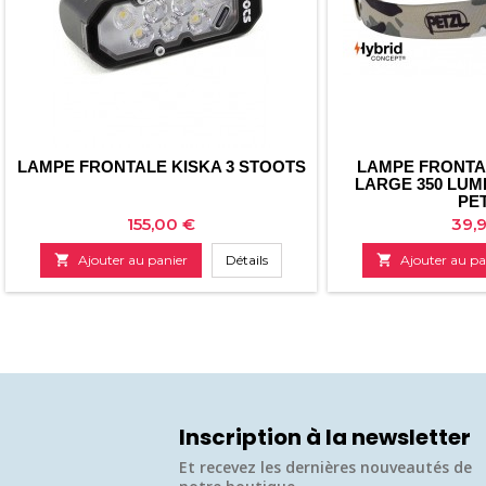
LAMPE FRONTALE KISKA 3 STOOTS
LAMPE FRONTA
LARGE 350 LUM
PE
Prix
Prix
155,00 €
39,

Ajouter au panier
Détails

Ajouter au pa
Inscription à la newsletter
Et recevez les dernières nouveautés de