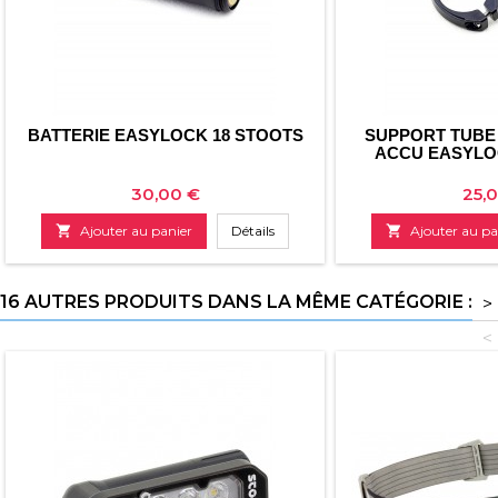
BATTERIE EASYLOCK 18 STOOTS
SUPPORT TUBE
ACCU EASYLO
Prix
Prix
30,00 €
25,

Ajouter au panier
Détails

Ajouter au pa
16 AUTRES PRODUITS DANS LA MÊME CATÉGORIE :
>
<