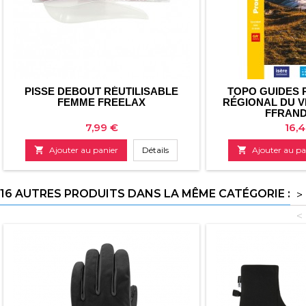
PISSE DEBOUT RÉUTILISABLE
TOPO GUIDES 
FEMME FREELAX
RÉGIONAL DU V
FFRAN
Prix
Prix
7,99 €
16,

Ajouter au panier
Détails

Ajouter au pa
16 AUTRES PRODUITS DANS LA MÊME CATÉGORIE :
>
<