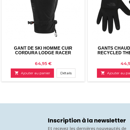
GANT DE SKI HOMME CUIR
GANTS CHAUD
CORDURA LODGE RACER
RECYCLED TH
Prix
Prix
64,95 €
44,

Ajouter au panier
Détails

Ajouter au pa
Inscription à la newsletter
Et recevez les dernières nouveautés de