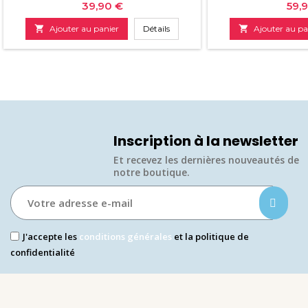
Prix
Prix
39,90 €
59,

Ajouter au panier
Détails

Ajouter au pa
Inscription à la newsletter
Et recevez les dernières nouveautés de
notre boutique.​
J'accepte les
conditions générales
et la politique de
confidentialité