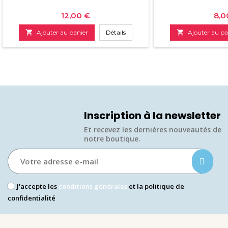
Prix
Prix
12,00 €
8,0

Ajouter au panier
Détails

Ajouter au pa
Inscription à la newsletter
Et recevez les dernières nouveautés de
notre boutique.​
J'accepte les
conditions générales
et la politique de
confidentialité