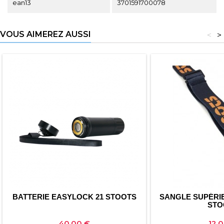
ean13
3701591700078
VOUS AIMEREZ AUSSI
<
>
BATTERIE EASYLOCK 21 STOOTS
SANGLE SUPÉRI
STO
Prix
Prix
40,00 €
12,