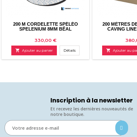
200 M CORDELETTE SPÉLÉO
200 MÈTRES D
SPELENIUM 8MM BÉAL
CAVING LINE
Prix
Prix
330,00 €
380,

Ajouter au panier
Détails

Ajouter au pa
Inscription à la newsletter
Et recevez les dernières nouveautés de
notre boutique.​