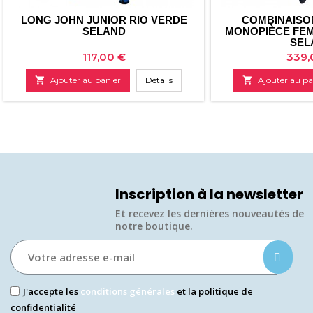
LONG JOHN JUNIOR RIO VERDE
COMBINAISO
SELAND
MONOPIÈCE FEM
SEL
Prix
Prix
117,00 €
339,

Ajouter au panier
Détails

Ajouter au pa
Inscription à la newsletter
Et recevez les dernières nouveautés de
notre boutique.​
J'accepte les
conditions générales
et la politique de
confidentialité