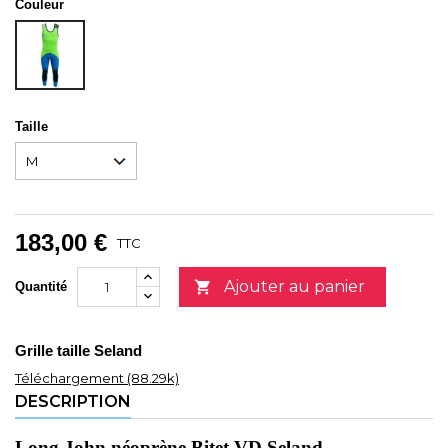
Couleur
BLEU
VERT
NOIR
Taille
183,00 €
TTC
Ajouter au panier

Quantité
Grille taille Seland
Téléchargement (88.29k)
DESCRIPTION
Long John néoprène Bitet VD Seland