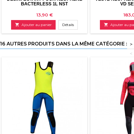
BACTERLESS 1L NST
VD S
Prix
Prix
13,90 €
183,

Ajouter au panier
Détails

Ajouter au pa
16 AUTRES PRODUITS DANS LA MÊME CATÉGORIE :
>
<