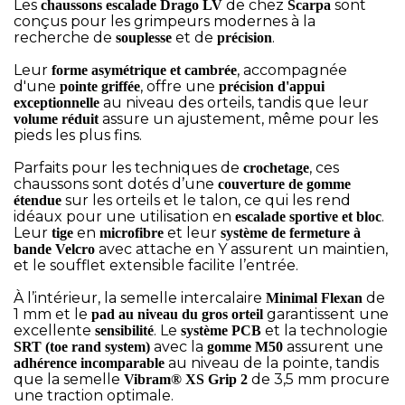
Les
de chez
sont
chaussons escalade Drago LV
Scarpa
conçus pour les grimpeurs modernes à la
recherche de
et de
.
souplesse
précision
Leur
, accompagnée
forme asymétrique et cambrée
d'une
, offre une
pointe griffée
précision d'appui
au niveau des orteils, tandis que leur
exceptionnelle
assure un ajustement, même pour les
volume réduit
pieds les plus fins.
Parfaits pour les techniques de
, ces
crochetage
chaussons sont dotés d’une
couverture de gomme
sur les orteils et le talon, ce qui les rend
étendue
idéaux pour une utilisation en
.
escalade sportive et bloc
Leur
en
et leur
tige
microfibre
système de fermeture à
avec attache en Y assurent un maintien,
bande Velcro
et le soufflet extensible facilite l’entrée.
À l’intérieur, la semelle intercalaire
de
Minimal Flexan
1 mm et le
garantissent une
pad au niveau du gros orteil
excellente
. Le
et la technologie
sensibilité
système PCB
avec la
assurent une
SRT (toe rand system)
gomme M50
au niveau de la pointe, tandis
adhérence incomparable
que la semelle
de 3,5 mm procure
Vibram® XS Grip 2
une traction optimale.