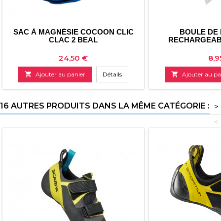
SAC À MAGNÉSIE COCOON CLIC
BOULE DE
CLAC 2 BEAL
RECHARGEABL
Prix
Pri
24,50 €
8,9

Ajouter au panier
Détails

Ajouter au pa
16 AUTRES PRODUITS DANS LA MÊME CATÉGORIE :
>
<