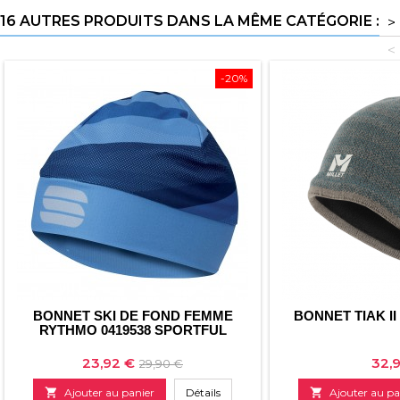
16 AUTRES PRODUITS DANS LA MÊME CATÉGORIE :
>
<
-20%
BONNET SKI DE FOND FEMME
BONNET TIAK II
RYTHMO 0419538 SPORTFUL
Prix
Prix
Prix
23,92 €
32,
29,90 €
de

Ajouter au panier
Détails

Ajouter au pa