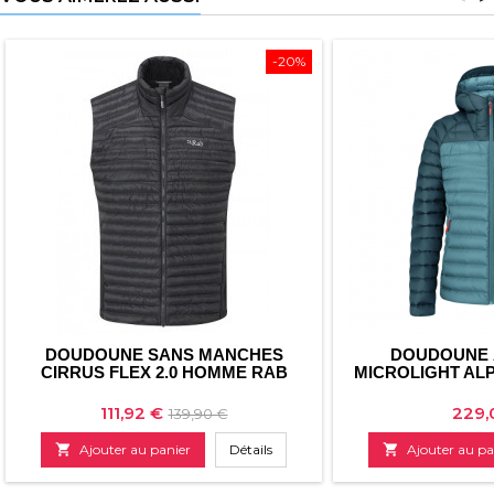
-20%
DOUDOUNE SANS MANCHES
DOUDOUNE 
CIRRUS FLEX 2.0 HOMME RAB
MICROLIGHT AL
Prix
Prix
Prix
111,92 €
229,
139,90 €
de

Ajouter au panier
Détails

Ajouter au pa
base