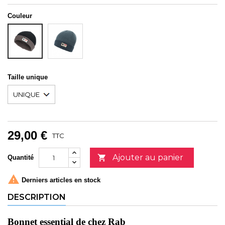
Couleur
ORION
NOIR
BLUE-
TEMPEST
BLUE
Taille unique
29,00 €
TTC
Ajouter au panier

Quantité

Derniers articles en stock
DESCRIPTION
Bonnet essential de chez Rab