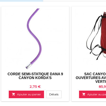
CORDE SEMI-STATIQUE DANA 9
SAC CANYO
CANYON KORDA’S
OUVERTURES AV
VERT
Prix
Prix
2,75 €
85,

Ajouter au panier
Détails

Ajouter au pa