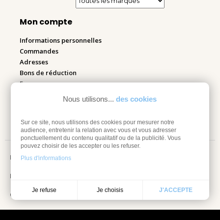
Mon compte
Informations personnelles
Commandes
Adresses
Bons de réduction
Espace pro
Nous utilisons...
des cookies
Retourner mes articles
Sur ce site, nous utilisons des cookies pour mesurer notre
audience, entretenir la relation avec vous et vous adresser
ponctuellement du contenu qualitatif ou de la publicité. Vous
pouvez choisir de les accepter ou les refuser.
Mentions légales
Plus d'informations
Information sur les cookies
Je choisis
Je refuse
J'ACCEPTE
Conditions Générales de vente