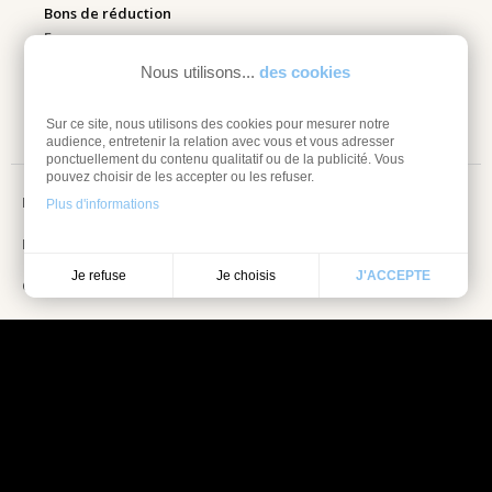
Bons de réduction
Espace pro
Nous utilisons...
des cookies
Retourner mes articles
Sur ce site, nous utilisons des cookies pour mesurer notre
audience, entretenir la relation avec vous et vous adresser
ponctuellement du contenu qualitatif ou de la publicité. Vous
pouvez choisir de les accepter ou les refuser.
Mentions légales
Plus d'informations
Information sur les cookies
Je choisis
Je refuse
J'ACCEPTE
Conditions Générales de vente