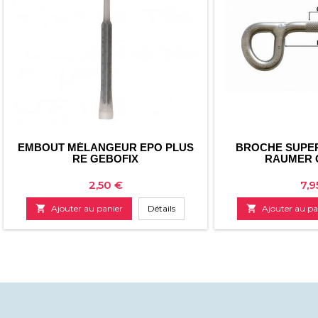
EMBOUT MÉLANGEUR EPO PLUS
BROCHE SUPER
RE GEBOFIX
RAUMER 
Prix
Pri
2,50 €
7,9

Ajouter au panier
Détails

Ajouter au pa