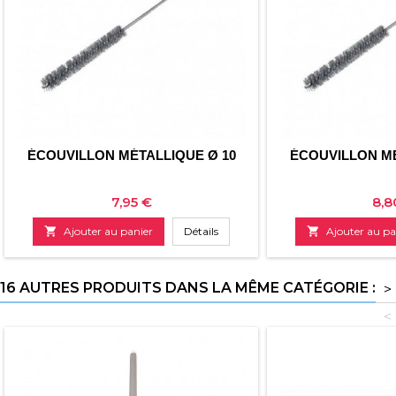
ÉCOUVILLON MÉTALLIQUE Ø 10
ÉCOUVILLON MÉ
Prix
Prix
7,95 €
8,8

Ajouter au panier
Détails

Ajouter au pa
16 AUTRES PRODUITS DANS LA MÊME CATÉGORIE :
>
<