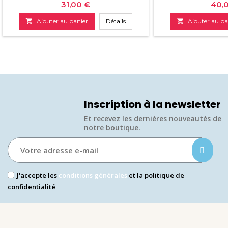
Prix
Prix
31,00 €
40,

Ajouter au panier
Détails

Ajouter au pa
Inscription à la newsletter
Et recevez les dernières nouveautés de
notre boutique.​
J'accepte les
conditions générales
et la politique de
confidentialité