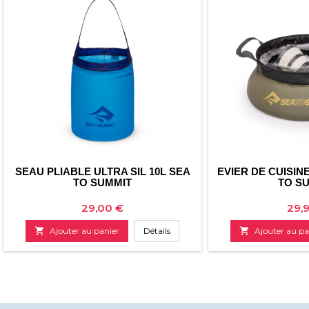
SEAU PLIABLE ULTRA SIL 10L SEA
EVIER DE CUISIN
TO SUMMIT
TO S
Prix
Prix
29,00 €
29,

Ajouter au panier
Détails

Ajouter au pa