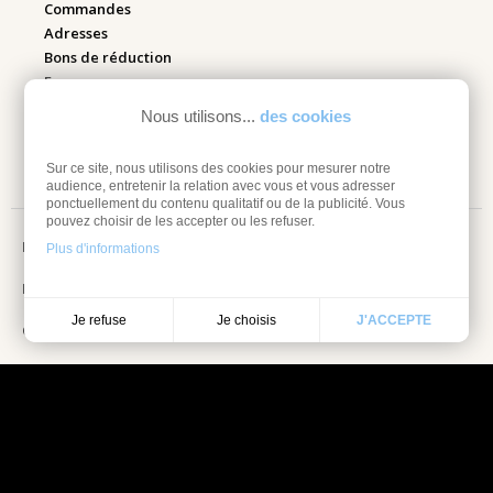
Commandes
Adresses
Bons de réduction
Espace pro
Nous utilisons...
des cookies
Retourner mes articles
Sur ce site, nous utilisons des cookies pour mesurer notre
audience, entretenir la relation avec vous et vous adresser
ponctuellement du contenu qualitatif ou de la publicité. Vous
pouvez choisir de les accepter ou les refuser.
Mentions légales
Plus d'informations
Information sur les cookies
Je choisis
Je refuse
J'ACCEPTE
Conditions Générales de vente