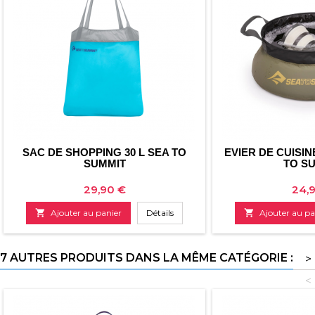
SAC DE SHOPPING 30 L SEA TO
EVIER DE CUISIN
SUMMIT
TO S
Prix
Prix
29,90 €
24,

Ajouter au panier
Détails

Ajouter au pa
7 AUTRES PRODUITS DANS LA MÊME CATÉGORIE :
>
<