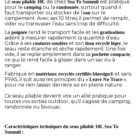
Le
de chez
est pratique
seau pliable 10L
Sea To Summit
pour le
ou la
, surtout quand il
camping
randonnée
faut transporter ou stocker de l’
sur le
eau
campement. Avec ses 10 litres, il permet de remplir,
vider ou transvaser l’eau sans trop de difficulté.
La
rend le transport facile et les
poignée
graduations
aident à mesurer rapidement la quantité d’eau.
Grâce à ses
et son
, le
coutures soudées
tissu recyclé léger
seau reste étanche et sèche rapidement. Une fois
vide, il se replie simplement dans sa
,
pochette compacte
ce qui le rend facile à glisser dans un sac ou à
ranger.
Fabriqué en
et sans
matériaux recyclés certifiés bluesign®
PFAS, il suit aussi les principes du
,
« Leave No Trace »
pour ne rien laisser derrière soi en pleine nature.
Ce seau pliable devient vite un allié pratique pour
toutes vos sorties outdoor, qu’il s’agisse de camping,
randonnée ou bivouac.
Caractéristiques techniques du seau pliable 10L Sea To
Summit :