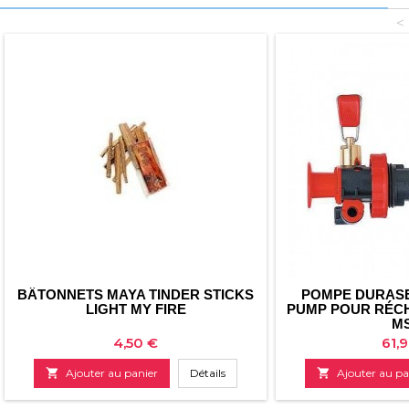
<
BÂTONNETS MAYA TINDER STICKS
POMPE DURAS
LIGHT MY FIRE
PUMP POUR RÉC
M
Prix
Prix
4,50 €
61,

Ajouter au panier
Détails

Ajouter au pa