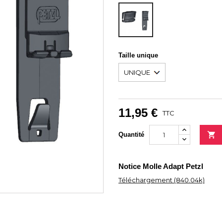
NOIR
Taille unique
11,95 €
TTC

Quantité
Notice Molle Adapt Petzl
Téléchargement (840.04k)