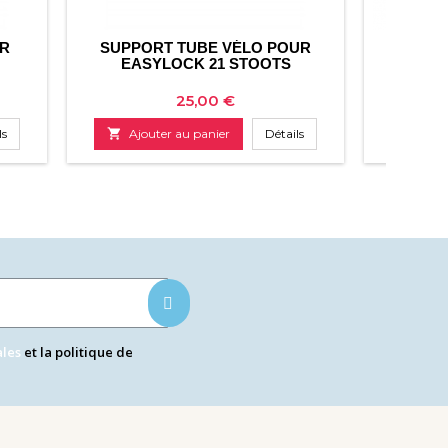
R
SUPPORT TUBE VÉLO POUR
PLATIN
EASYLOCK 21 STOOTS
Prix
25,00 €
ls

Ajouter au panier
Détails

Ajo
ales
et la politique de