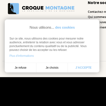
Notre so
Contactez-
Qui sommes
Nous trouve
Recrutemen
Nous utilisons...
des cookies
Blog
Sur ce site, nous utilisons des cookies pour mesurer notre
audience, entretenir la relation avec vous et vous adresser
ponctuellement du contenu qualitatif ou de la publicité. Vous
pouvez choisir de les accepter ou les refuser.
Plus d'informations
Je choisis
Je refuse
J'ACCEPTE
Mentions légales