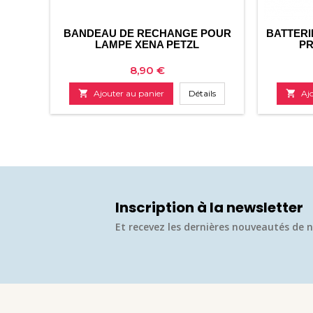
BANDEAU DE RECHANGE POUR
BATTER
LAMPE XENA PETZL
PR
Prix
8,90 €

Ajouter au panier
Détails

Aj
Inscription à la newsletter
Et recevez les dernières nouveautés de n