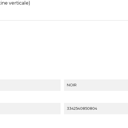
tine verticale)
NOIR
3342540850804