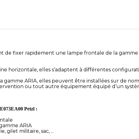
t de fixer rapidement une lampe frontale de la gamme
tine horizontale, elles s’adaptent à différentes configur
a gamme ARIA, elles peuvent être installées sur de nomb
 d’intervention ou tout autre équipement équipé d’un sys
t E073EA00 Petzl :
ontale
la gamme ARIA
ilet militaire, sac, ...