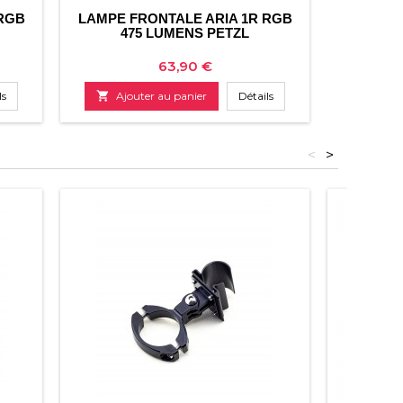
 RGB
LAMPE FRONTALE ARIA 1R RGB
475 LUMENS PETZL
Prix
63,90 €
ls

Ajouter au panier
Détails
<
>