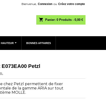
Bienvenue,
ou
Connexion
Créez votre compte
shopping_cart
Panier:
0
Produits - 0,00 €
N HAUTEUR
BONNES AFFAIRES
t E073EA00 Petzl
ZL
de chez Petzl permettent de fixer
ntale de la gamme ARIA sur tout
ystème MOLLE.