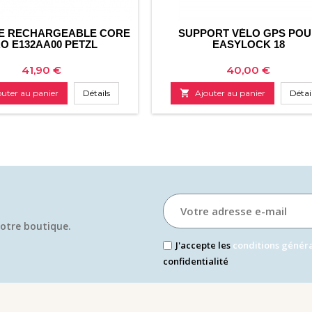
IE RECHARGEABLE CORE
SUPPORT VÉLO GPS POU
O E132AA00 PETZL
EASYLOCK 18
Prix
Prix
41,90 €
40,00 €
outer au panier
Détails

Ajouter au panier
Détai
otre boutique.​
J'accepte les
conditions génér
confidentialité