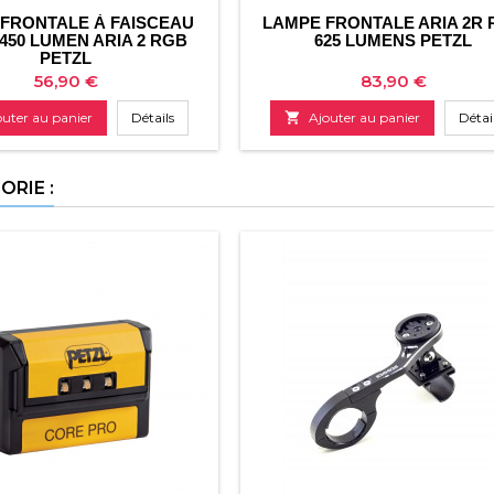
FRONTALE À FAISCEAU
LAMPE FRONTALE ARIA 2R
450 LUMEN ARIA 2 RGB
625 LUMENS PETZL
PETZL
Prix
Prix
56,90 €
83,90 €
outer au panier
Détails

Ajouter au panier
Détai
RIE :