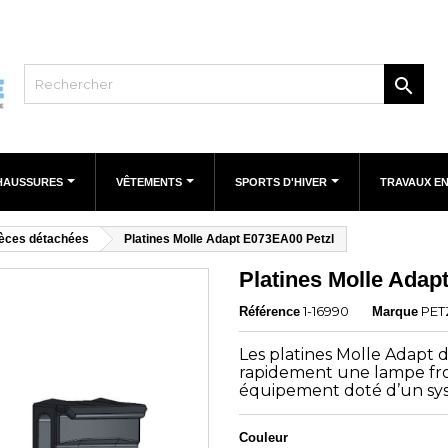

HAUSSURES
VÊTEMENTS
SPORTS D'HIVER
TRAVAUX E
ièces détachées
Platines Molle Adapt E073EA00 Petzl
Platines Molle Adap
1-16990
PET
Référence
Marque
Les platines Molle Adapt 
rapidement une lampe fro
équipement doté d’un s
Couleur