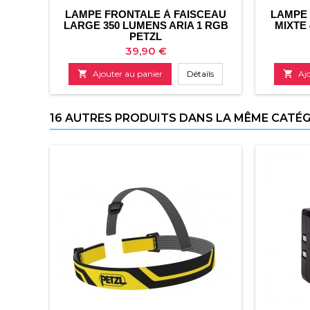
LAMPE FRONTALE À FAISCEAU
LAMPE 
LARGE 350 LUMENS ARIA 1 RGB
MIXTE 
PETZL
Prix
39,90 €

Ajouter au panier
Détails

Aj
16 AUTRES PRODUITS DANS LA MÊME CATÉGO