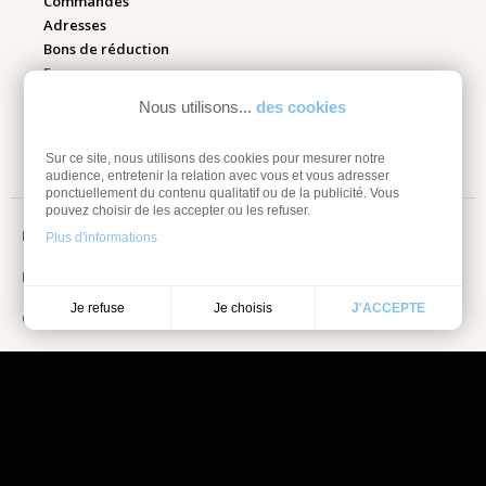
Commandes
Adresses
Bons de réduction
Espace pro
Nous utilisons...
des cookies
Retourner mes articles
Sur ce site, nous utilisons des cookies pour mesurer notre
audience, entretenir la relation avec vous et vous adresser
ponctuellement du contenu qualitatif ou de la publicité. Vous
pouvez choisir de les accepter ou les refuser.
Mentions légales
Plus d'informations
Information sur les cookies
Je choisis
Je refuse
J'ACCEPTE
Conditions Générales de vente