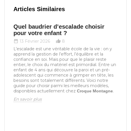
Articles Similaires
Quel baudrier d’escalade choisir
pour votre enfant ?
13 Février 2026
8
date_range
thumb_up_alt
L’escalade est une véritable école de la vie : on y
apprend la gestion de l’effort, l’équilibre et la
confiance en soi. Mais pour que le plaisir reste
entier, le choix du matériel est primordial. Entre un
enfant de 4 ans qui découvre la paroi et un pré-
adolescent qui commence à grimper en tête, les
T
besoins sont totalement différents. Voici notre
guide pour choisir parmi les meilleurs modèles,
g
disponibles actuellement chez
.
Croque Montagne
date_rang
En savoir plus
Vo
d'
an
l'
pr
(b