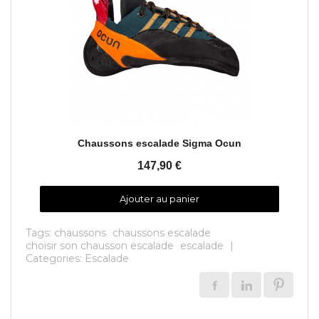
Aperçu rapide
Chaussons escalade Sigma Ocun
147,90 €
Ajouter au panier
Tags:
chaussons
chaussons escalade
choisir son chausson escalade
escalade
|
Categories:
Escalade