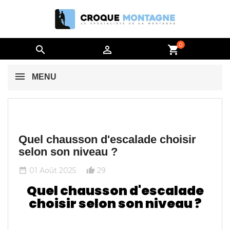
0


shopping_cart
MENU
Quel chausson d'escalade choisir
selon son niveau ?
01 Août 2025
29
date_range
thumb_up_alt
Quel chausson d'escalade
choisir selon son niveau ?